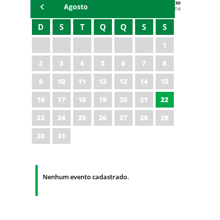
AGENDA DA CODED/CED
Agosto
Vagna Lima
D
S
T
Q
Q
S
S
1
2
3
4
5
6
7
8
9
10
11
12
13
14
15
16
17
18
19
20
21
22
23
24
25
26
27
28
29
30
31
Nenhum evento cadastrado.