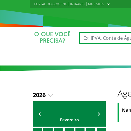
PORTAL DO GOVERNO
INTRANET
MAIS SITES
O QUE VOCÊ
PRECISA?
Age
2026
2018
AGENDA DA CODED/CED
Vagna Lima
Nen
2019
Fevereiro
2020