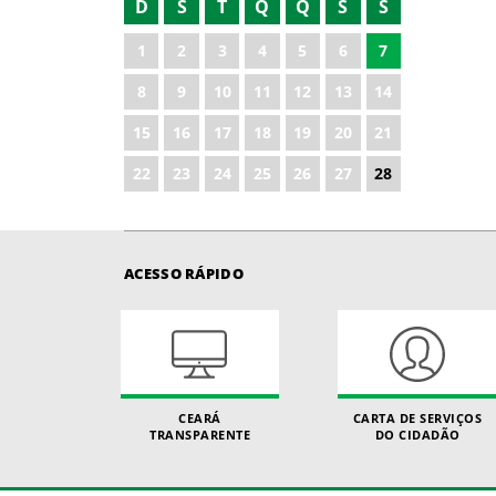
D
S
T
Q
Q
S
S
2021
1
2
3
4
5
6
7
2022
8
9
10
11
12
13
14
2023
15
16
17
18
19
20
21
2024
22
23
24
25
26
27
28
2025
ACESSO RÁPIDO
CEARÁ
CARTA DE SERVIÇOS
TRANSPARENTE
DO CIDADÃO