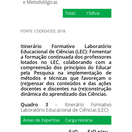
e Metodológicas
Total:
150h/a
FONTE: CODED/CED, 2018.
Itinerário Formativo Laboratório
Educacional de Ciências (LEC): Fomentar
a formação continuada dos professores
lotados no LEC, colaborando com a
compreensão dos princípios do Educar
pela Pesquisa na implementação de
métodos e técnicas que favoreçam o
(re)pensar dos conteúdos e das ações
docentes e discentes na (re)construção
dinâmica do aprendizado das Ciências.
Quadro 3
– Itinerário Formativo
Laboratório Educacional de Ciências (LEC)
Áreas de Expertise
Carga Horária
EaD
EaD e/ou