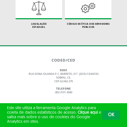
LEGISLAÇÃO
CÓDIGO DE ÉTICA DOS SERVIDORES
ESTADUAL
PÚBLICOS
CODED/CED
SEDE
RUA DONA IOLANDA P. C. BARRETO, 317 - JOCELY DANTAS
SOBRAL, CE.
CEP: 62.042-270
TELEFONE
(85) 3101-3040
.
HORÁRIO DE ATENDIMENTO
Este site utiliza a ferramenta Google Analytics para
08:00 ÀS 17:00 HORAS
coleta de dados estatísticos de acesso.
Clique aqui
e
OK
saiba mais sobre o uso de cookies do Google
Analytics em sites.