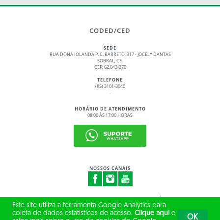
CODED/CED
SEDE
RUA DONA IOLANDA P. C. BARRETO, 317 - JOCELY DANTAS
SOBRAL, CE.
CEP: 62.042-270
TELEFONE
(85) 3101-3040
.
HORÁRIO DE ATENDIMENTO
08:00 ÀS 17:00 HORAS
NOSSOS CANAIS
© 2017 - 2026 – GOVERNO DO ESTADO DO CEARÁ
Este site utiliza a ferramenta Google Analytics para
TODOS OS DIREITOS RESERVADOS
coleta de dados estatísticos de acesso.
Clique aqui
e
OK