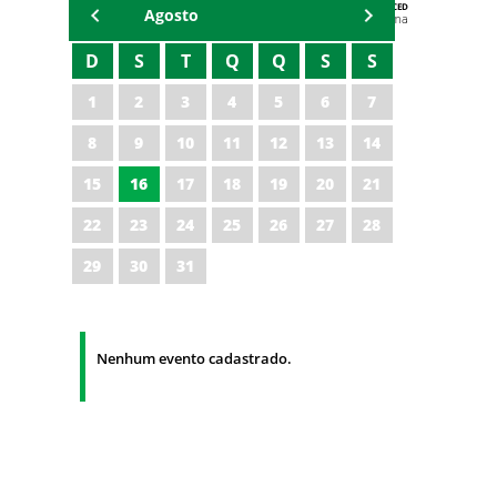
AGENDA DA CODED/CED
Agosto
Vagna Lima
D
S
T
Q
Q
S
S
1
2
3
4
5
6
7
8
9
10
11
12
13
14
15
16
17
18
19
20
21
22
23
24
25
26
27
28
29
30
31
Nenhum evento cadastrado.