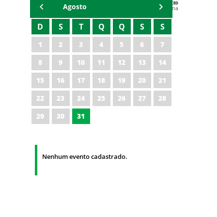
AGENDA DA CODED/CED
Agosto
Vagna Lima
D
S
T
Q
Q
S
S
1
2
3
4
5
6
7
8
9
10
11
12
13
14
15
16
17
18
19
20
21
22
23
24
25
26
27
28
29
30
31
Nenhum evento cadastrado.