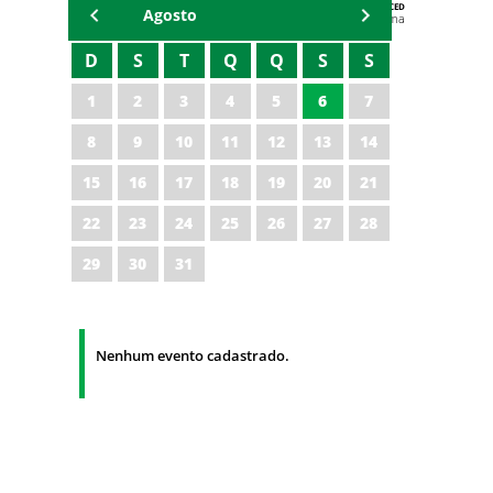
AGENDA DA CODED/CED
Agosto
Vagna Lima
D
S
T
Q
Q
S
S
1
2
3
4
5
6
7
8
9
10
11
12
13
14
15
16
17
18
19
20
21
22
23
24
25
26
27
28
29
30
31
Nenhum evento cadastrado.