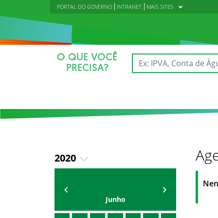
PORTAL DO GOVERNO
INTRANET
MAIS SITES
O QUE VOCÊ
PRECISA?
Age
2020
2018
AGENDA DA CODED/CED
Vagna Lima
Nen
2019
Junho
2021