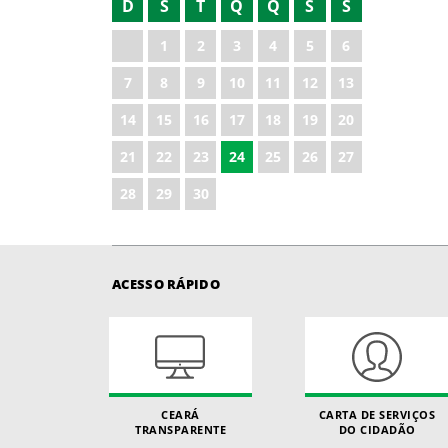
D
S
T
Q
Q
S
S
2022
1
2
3
4
5
6
2023
7
8
9
10
11
12
13
2024
14
15
16
17
18
19
20
2025
21
22
23
24
25
26
27
2026
28
29
30
ACESSO RÁPIDO
CEARÁ
CARTA DE SERVIÇOS
TRANSPARENTE
DO CIDADÃO