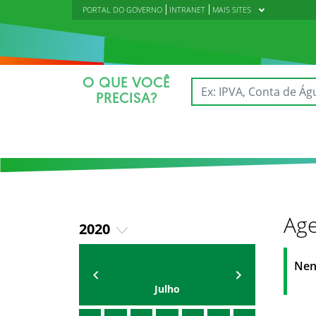
PORTAL DO GOVERNO
INTRANET
MAIS SITES
O QUE VOCÊ
PRECISA?
Age
2020
2018
AGENDA DA CODED/CED
Vagna Lima
Nen
2019
Julho
2021