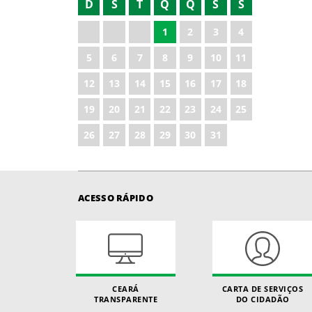
D
S
T
Q
Q
S
S
2022
1
2
3
4
2023
5
6
7
8
9
10
11
2024
12
13
14
15
16
17
18
2025
19
20
21
22
23
24
25
2026
26
27
28
29
30
31
ACESSO RÁPIDO
CEARÁ
CARTA DE SERVIÇOS
TRANSPARENTE
DO CIDADÃO