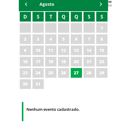
AGENDA DA CODED/CED
Agosto
Vagna Lima
D
S
T
Q
Q
S
S
1
2
3
4
5
6
7
8
9
10
11
12
13
14
15
16
17
18
19
20
21
22
23
24
25
26
27
28
29
30
31
Nenhum evento cadastrado.