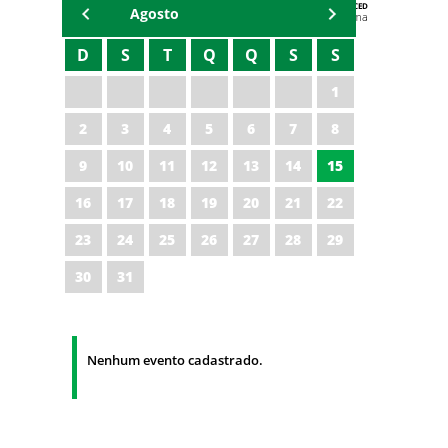
AGENDA DA CODED/CED
Agosto
Vagna Lima
D
S
T
Q
Q
S
S
1
2
3
4
5
6
7
8
9
10
11
12
13
14
15
16
17
18
19
20
21
22
23
24
25
26
27
28
29
30
31
Nenhum evento cadastrado.