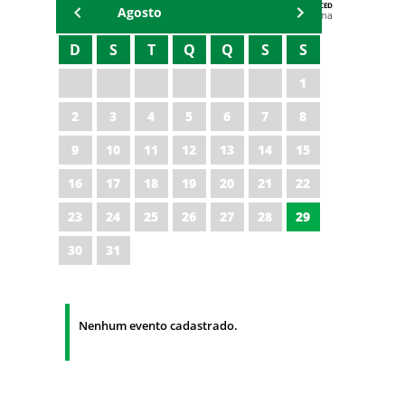
AGENDA DA CODED/CED
Agosto
Vagna Lima
D
S
T
Q
Q
S
S
1
2
3
4
5
6
7
8
9
10
11
12
13
14
15
16
17
18
19
20
21
22
23
24
25
26
27
28
29
30
31
Nenhum evento cadastrado.