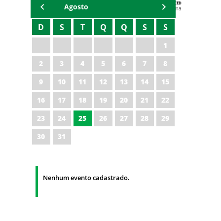
AGENDA DA CODED/CED
Agosto
Vagna Lima
D
S
T
Q
Q
S
S
1
2
3
4
5
6
7
8
9
10
11
12
13
14
15
16
17
18
19
20
21
22
23
24
25
26
27
28
29
30
31
Nenhum evento cadastrado.