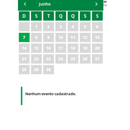
AGENDA DA CODED/CED
Junho
Vagna Lima
D
S
T
Q
Q
S
S
1
2
3
4
5
6
7
8
9
10
11
12
13
14
15
16
17
18
19
20
21
22
23
24
25
26
27
28
29
30
Nenhum evento cadastrado.