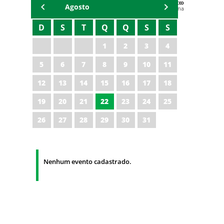
AGENDA DA CODED/CED
Agosto
Vagna Lima
D
S
T
Q
Q
S
S
1
2
3
4
5
6
7
8
9
10
11
12
13
14
15
16
17
18
19
20
21
22
23
24
25
26
27
28
29
30
31
Nenhum evento cadastrado.