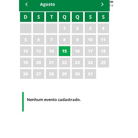
AGENDA DA CODED/CED
Agosto
Vagna Lima
D
S
T
Q
Q
S
S
1
2
3
4
5
6
7
8
9
10
11
12
13
14
15
16
17
18
19
20
21
22
23
24
25
26
27
28
29
30
31
Nenhum evento cadastrado.