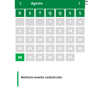
AGENDA DA CODED/CED
Agosto
Vagna Lima
D
S
T
Q
Q
S
S
1
2
3
4
5
6
7
8
9
10
11
12
13
14
15
16
17
18
19
20
21
22
23
24
25
26
27
28
29
30
31
Nenhum evento cadastrado.