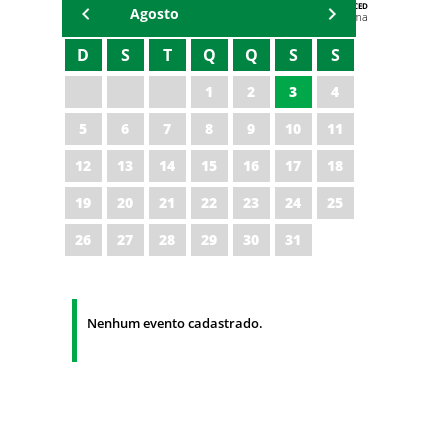
AGENDA DA CODED/CED
Agosto
Vagna Lima
D
S
T
Q
Q
S
S
1
2
3
4
5
6
7
8
9
10
11
12
13
14
15
16
17
18
19
20
21
22
23
24
25
26
27
28
29
30
31
Nenhum evento cadastrado.