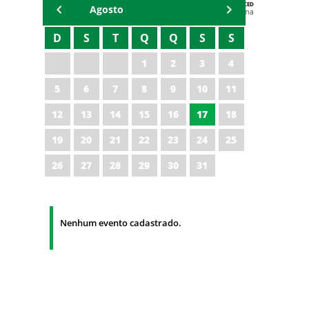
AGENDA DA CODED/CED
Agosto
Vagna Lima
D
S
T
Q
Q
S
S
1
2
3
4
5
6
7
8
9
10
11
12
13
14
15
16
17
18
19
20
21
22
23
24
25
26
27
28
29
30
31
Nenhum evento cadastrado.