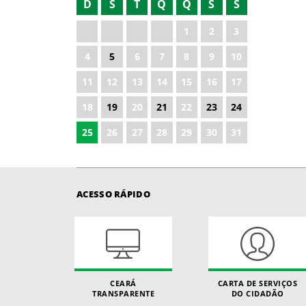
D
S
T
Q
Q
S
S
2021
1
2
3
2022
4
5
6
7
8
9
10
2023
11
12
13
14
15
16
17
2024
18
19
20
21
22
23
24
2025
25
26
27
28
29
30
31
ACESSO RÁPIDO
CEARÁ
CARTA DE SERVIÇOS
TRANSPARENTE
DO CIDADÃO