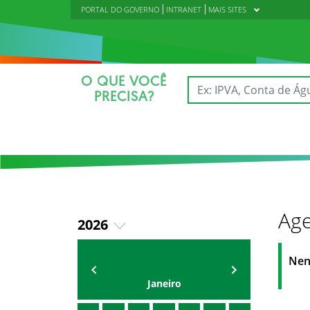
PORTAL DO GOVERNO
INTRANET
MAIS SITES
O QUE VOCÊ
PRECISA?
Age
2026
2018
AGENDA DA CODED/CED
Vagna Lima
Nen
2019
Janeiro
2020