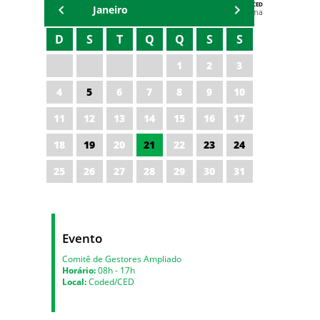
AGENDA DA CODED/CED
Janeiro
Vagna Lima
D
S
T
Q
Q
S
S
1
2
3
4
5
6
7
8
9
10
11
12
13
14
15
16
17
18
19
20
21
22
23
24
25
26
27
28
29
30
31
Evento
Comitê de Gestores Ampliado
Horário:
08h - 17h
Local:
Coded/CED