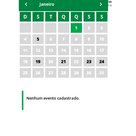
AGENDA DA CODED/CED
Janeiro
Vagna Lima
D
S
T
Q
Q
S
S
1
2
3
4
5
6
7
8
9
10
11
12
13
14
15
16
17
18
19
20
21
22
23
24
25
26
27
28
29
30
31
Nenhum evento cadastrado.