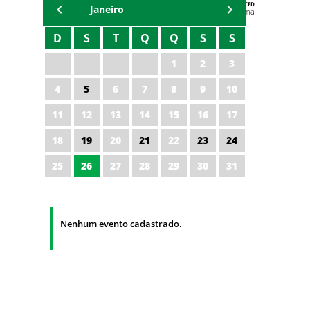
AGENDA DA CODED/CED
Janeiro
Vagna Lima
D
S
T
Q
Q
S
S
1
2
3
4
5
6
7
8
9
10
11
12
13
14
15
16
17
18
19
20
21
22
23
24
25
26
27
28
29
30
31
Nenhum evento cadastrado.