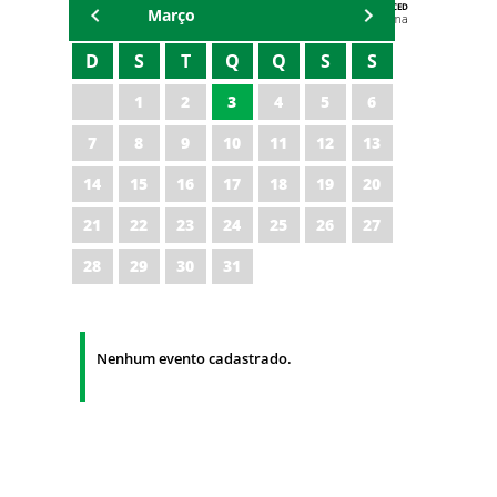
AGENDA DA CODED/CED
Março
Vagna Lima
D
S
T
Q
Q
S
S
1
2
3
4
5
6
7
8
9
10
11
12
13
14
15
16
17
18
19
20
21
22
23
24
25
26
27
28
29
30
31
Nenhum evento cadastrado.