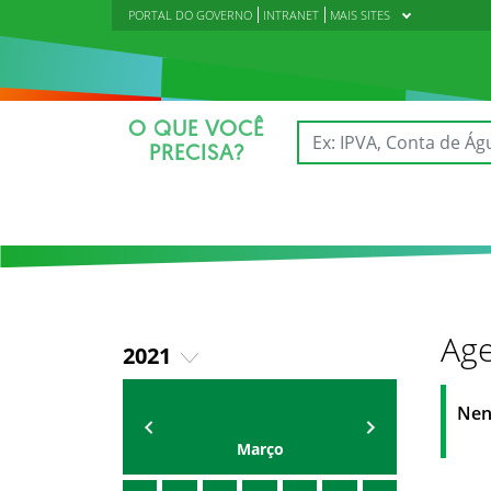
PORTAL DO GOVERNO
INTRANET
MAIS SITES
O QUE VOCÊ
PRECISA?
Age
2021
2018
AGENDA DA CODED/CED
Vagna Lima
Nen
2019
Março
2020