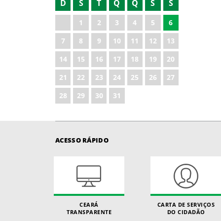
D
S
T
Q
Q
S
S
2022
1
2
3
4
5
6
2023
7
8
9
10
11
12
13
2024
14
15
16
17
18
19
20
2025
21
22
23
24
25
26
27
2026
28
29
30
31
ACESSO RÁPIDO
CEARÁ
CARTA DE SERVIÇOS
TRANSPARENTE
DO CIDADÃO