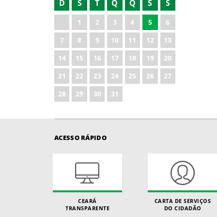
D
S
T
Q
Q
S
S
2022
1
2
3
4
5
6
2023
7
8
9
10
11
12
13
2024
14
15
16
17
18
19
20
2025
21
22
23
24
25
26
27
2026
28
29
30
31
ACESSO RÁPIDO
CEARÁ
CARTA DE SERVIÇOS
TRANSPARENTE
DO CIDADÃO