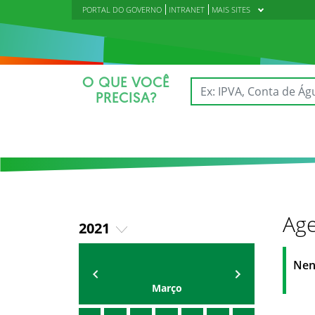
PORTAL DO GOVERNO
INTRANET
MAIS SITES
O QUE VOCÊ
PRECISA?
Age
2021
2018
AGENDA DA CODED/CED
Vagna Lima
Nen
2019
Março
2020