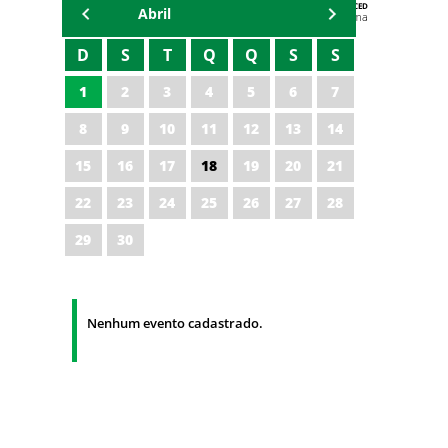
AGENDA DA CODED/CED
Abril
Vagna Lima
D
S
T
Q
Q
S
S
1
2
3
4
5
6
7
8
9
10
11
12
13
14
15
16
17
18
19
20
21
22
23
24
25
26
27
28
29
30
Nenhum evento cadastrado.