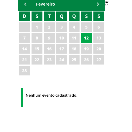
AGENDA DA CODED/CED
Fevereiro
Vagna Lima
D
S
T
Q
Q
S
S
1
2
3
4
5
6
7
8
9
10
11
12
13
14
15
16
17
18
19
20
21
22
23
24
25
26
27
28
Nenhum evento cadastrado.