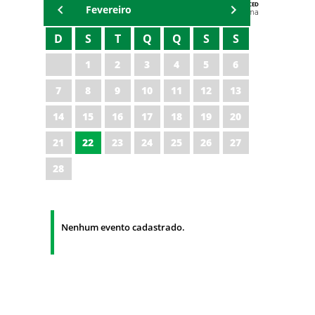
AGENDA DA CODED/CED
Fevereiro
Vagna Lima
D
S
T
Q
Q
S
S
1
2
3
4
5
6
7
8
9
10
11
12
13
14
15
16
17
18
19
20
21
22
23
24
25
26
27
28
Nenhum evento cadastrado.