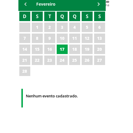
AGENDA DA CODED/CED
Fevereiro
Vagna Lima
D
S
T
Q
Q
S
S
1
2
3
4
5
6
7
8
9
10
11
12
13
14
15
16
17
18
19
20
21
22
23
24
25
26
27
28
Nenhum evento cadastrado.