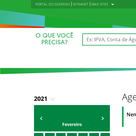
PORTAL DO GOVERNO
INTRANET
MAIS SITES
O QUE VOCÊ
PRECISA?
Age
2021
2018
AGENDA DA CODED/CED
Vagna Lima
Nen
2019
Fevereiro
2020