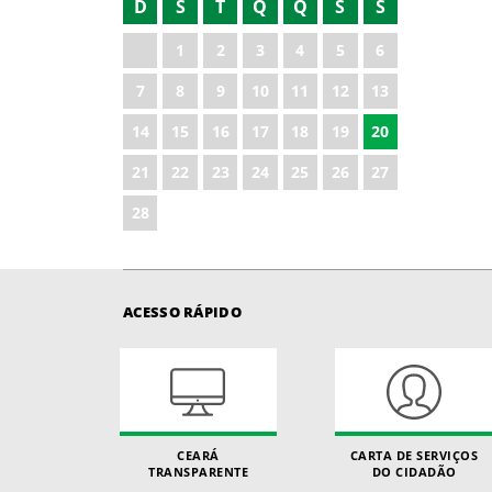
D
S
T
Q
Q
S
S
2022
1
2
3
4
5
6
2023
7
8
9
10
11
12
13
2024
14
15
16
17
18
19
20
2025
21
22
23
24
25
26
27
2026
28
ACESSO RÁPIDO
CEARÁ
CARTA DE SERVIÇOS
TRANSPARENTE
DO CIDADÃO