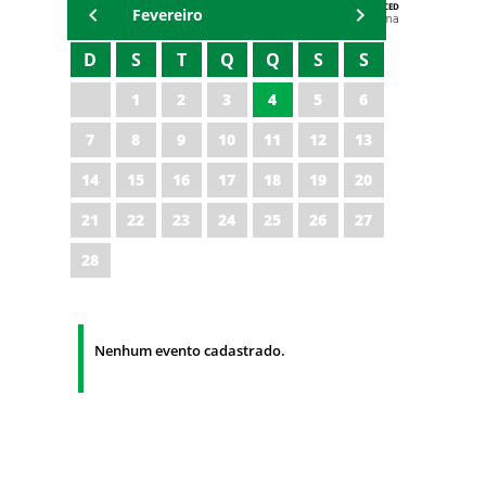
AGENDA DA CODED/CED
Fevereiro
Vagna Lima
D
S
T
Q
Q
S
S
1
2
3
4
5
6
7
8
9
10
11
12
13
14
15
16
17
18
19
20
21
22
23
24
25
26
27
28
Nenhum evento cadastrado.