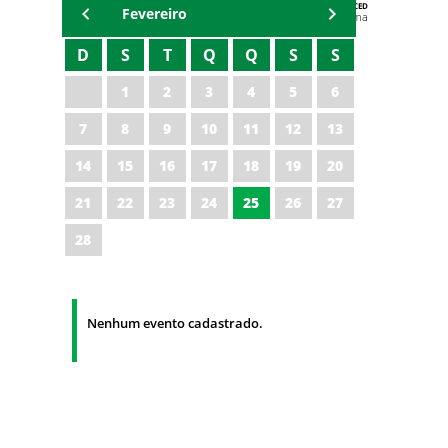
AGENDA DA CODED/CED
Fevereiro
Vagna Lima
D
S
T
Q
Q
S
S
1
2
3
4
5
6
7
8
9
10
11
12
13
14
15
16
17
18
19
20
21
22
23
24
25
26
27
28
Nenhum evento cadastrado.