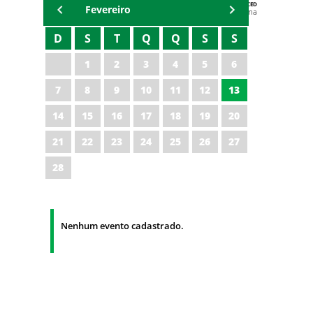
AGENDA DA CODED/CED
Fevereiro
Vagna Lima
D
S
T
Q
Q
S
S
1
2
3
4
5
6
7
8
9
10
11
12
13
14
15
16
17
18
19
20
21
22
23
24
25
26
27
28
Nenhum evento cadastrado.