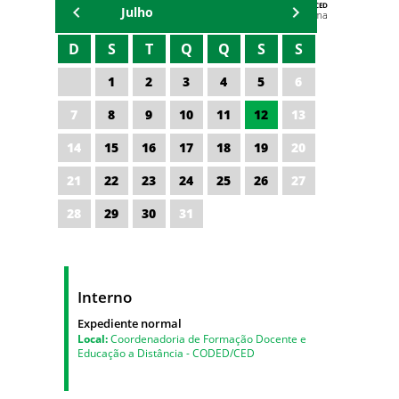
AGENDA DA CODED/CED
Julho
Vagna Lima
D
S
T
Q
Q
S
S
1
2
3
4
5
6
7
8
9
10
11
12
13
14
15
16
17
18
19
20
21
22
23
24
25
26
27
28
29
30
31
Interno
Expediente normal
Local:
Coordenadoria de Formação Docente e
Educação a Distância - CODED/CED