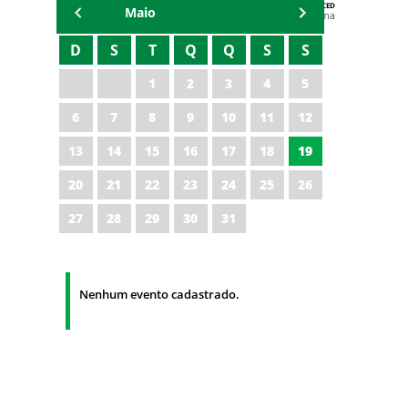
AGENDA DA CODED/CED
Maio
Vagna Lima
D
S
T
Q
Q
S
S
1
2
3
4
5
6
7
8
9
10
11
12
13
14
15
16
17
18
19
20
21
22
23
24
25
26
27
28
29
30
31
Nenhum evento cadastrado.