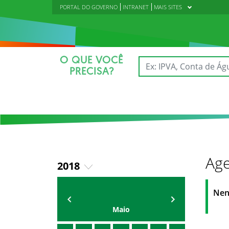
PORTAL DO GOVERNO
INTRANET
MAIS SITES
O QUE VOCÊ
PRECISA?
Age
2018
2019
AGENDA DA CODED/CED
Vagna Lima
Nen
2020
Maio
2021