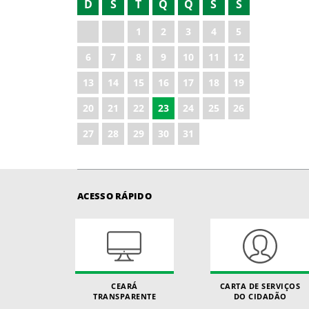
D
S
T
Q
Q
S
S
2022
1
2
3
4
5
2023
6
7
8
9
10
11
12
2024
13
14
15
16
17
18
19
2025
20
21
22
23
24
25
26
2026
27
28
29
30
31
ACESSO RÁPIDO
CEARÁ
CARTA DE SERVIÇOS
TRANSPARENTE
DO CIDADÃO