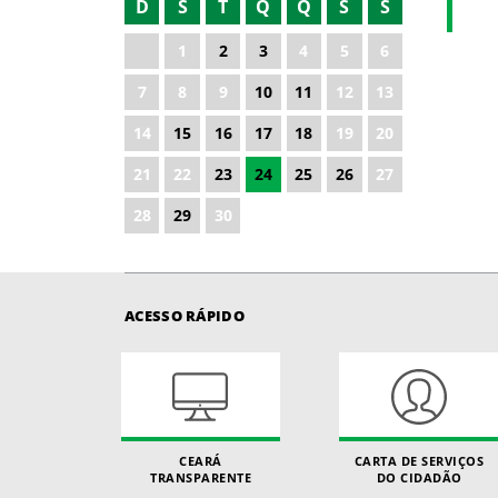
D
S
T
Q
Q
S
S
2021
1
2
3
4
5
6
2022
7
8
9
10
11
12
13
2023
14
15
16
17
18
19
20
2024
21
22
23
24
25
26
27
2025
28
29
30
ACESSO RÁPIDO
CEARÁ
CARTA DE SERVIÇOS
TRANSPARENTE
DO CIDADÃO