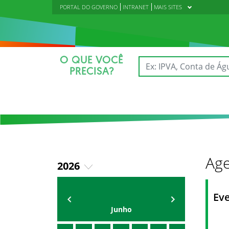
PORTAL DO GOVERNO
INTRANET
MAIS SITES
O QUE VOCÊ
PRECISA?
Age
2026
2018
AGENDA DA CODED/CED
Vagna Lima
Ev
2019
Junho
2020