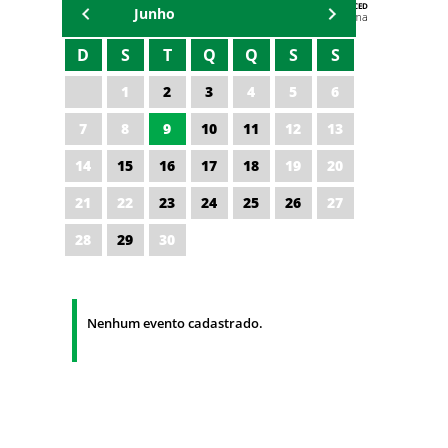
AGENDA DA CODED/CED
Junho
Vagna Lima
D
S
T
Q
Q
S
S
1
2
3
4
5
6
7
8
9
10
11
12
13
14
15
16
17
18
19
20
21
22
23
24
25
26
27
28
29
30
Nenhum evento cadastrado.