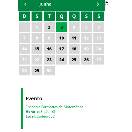
AGENDA DA CODED/CED
Junho
Vagna Lima
D
S
T
Q
Q
S
S
1
2
3
4
5
6
7
8
9
10
11
12
13
14
15
16
17
18
19
20
21
22
23
24
25
26
27
28
29
30
Evento
Encontro Formativo de Matemática
Horário:
8h às 16h
Local:
Coded/CED