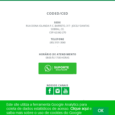
CODED/CED
SEDE
RUA DONA IOLANDA P. C. BARRETO, 317 - JOCELY DANTAS
SOBRAL, CE.
CEP: 62.042-270
TELEFONE
(85) 3101-3040
.
HORÁRIO DE ATENDIMENTO
08:00 ÀS 17:00 HORAS
NOSSOS CANAIS
© 2017 - 2026 – GOVERNO DO ESTADO DO CEARÁ
Este site utiliza a ferramenta Google Analytics para
TODOS OS DIREITOS RESERVADOS
coleta de dados estatísticos de acesso.
Clique aqui
e
OK
saiba mais sobre o uso de cookies do Google