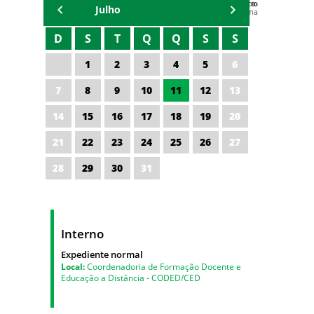
AGENDA DA CODED/CED
Julho
Vagna Lima
D
S
T
Q
Q
S
S
1
2
3
4
5
6
7
8
9
10
11
12
13
14
15
16
17
18
19
20
21
22
23
24
25
26
27
28
29
30
31
Interno
Expediente normal
Local:
Coordenadoria de Formação Docente e
Educação a Distância - CODED/CED