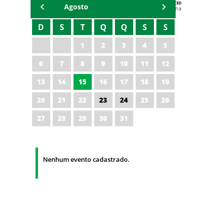
AGENDA DA CODED/CED
Agosto
Vagna Lima
D
S
T
Q
Q
S
S
1
2
3
4
5
6
7
8
9
10
11
12
13
14
15
16
17
18
19
20
21
22
23
24
25
26
27
28
29
30
31
Nenhum evento cadastrado.