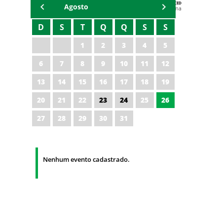
AGENDA DA CODED/CED
Agosto
Vagna Lima
D
S
T
Q
Q
S
S
1
2
3
4
5
6
7
8
9
10
11
12
13
14
15
16
17
18
19
20
21
22
23
24
25
26
27
28
29
30
31
Nenhum evento cadastrado.