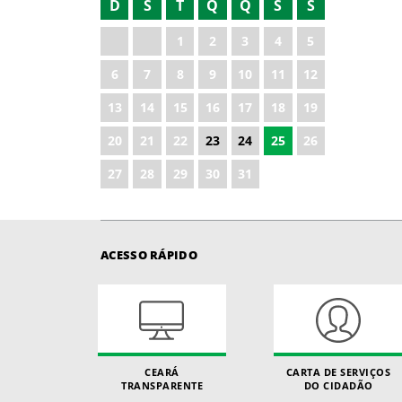
D
S
T
Q
Q
S
S
2021
1
2
3
4
5
2022
6
7
8
9
10
11
12
2024
13
14
15
16
17
18
19
2025
20
21
22
23
24
25
26
2026
27
28
29
30
31
ACESSO RÁPIDO
CEARÁ
CARTA DE SERVIÇOS
TRANSPARENTE
DO CIDADÃO