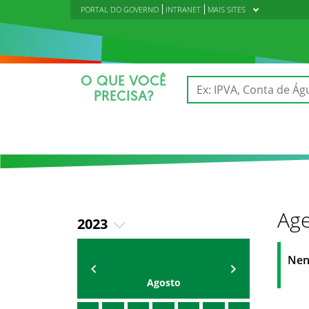
PORTAL DO GOVERNO
INTRANET
MAIS SITES
O QUE VOCÊ
PRECISA?
Age
2023
2018
AGENDA DA CODED/CED
Vagna Lima
Nen
2019
Agosto
2020