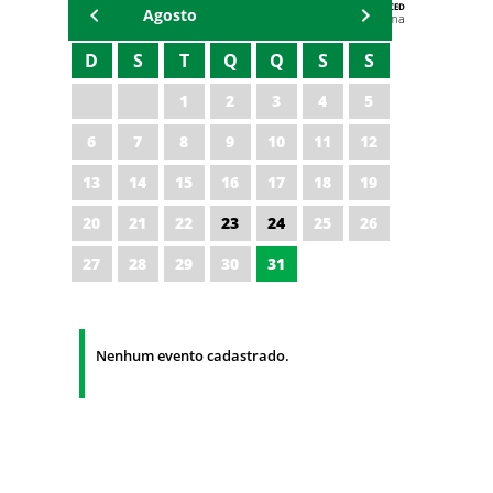
AGENDA DA CODED/CED
Agosto
Vagna Lima
D
S
T
Q
Q
S
S
1
2
3
4
5
6
7
8
9
10
11
12
13
14
15
16
17
18
19
20
21
22
23
24
25
26
27
28
29
30
31
Nenhum evento cadastrado.