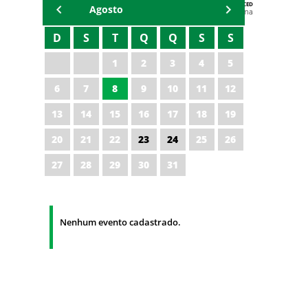
AGENDA DA CODED/CED
Agosto
Vagna Lima
D
S
T
Q
Q
S
S
1
2
3
4
5
6
7
8
9
10
11
12
13
14
15
16
17
18
19
20
21
22
23
24
25
26
27
28
29
30
31
Nenhum evento cadastrado.