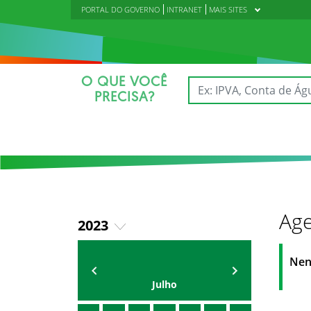
PORTAL DO GOVERNO
INTRANET
MAIS SITES
O QUE VOCÊ
PRECISA?
Age
2023
2018
AGENDA DA CODED/CED
Vagna Lima
Nen
2019
Julho
2020