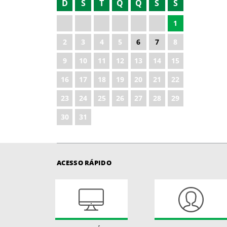
D
S
T
Q
Q
S
S
2021
1
2022
2
3
4
5
6
7
8
2024
9
10
11
12
13
14
15
2025
16
17
18
19
20
21
22
2026
23
24
25
26
27
28
29
30
31
ACESSO RÁPIDO