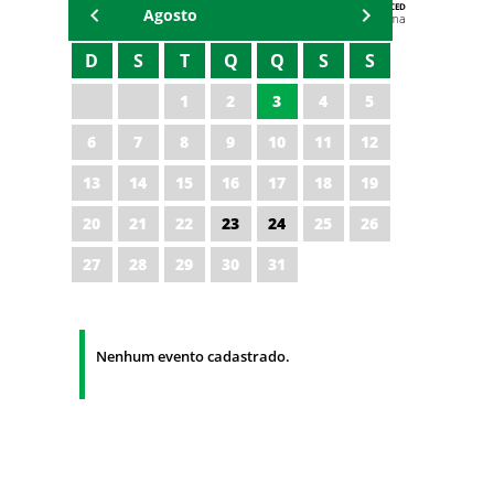
AGENDA DA CODED/CED
Agosto
Vagna Lima
D
S
T
Q
Q
S
S
1
2
3
4
5
6
7
8
9
10
11
12
13
14
15
16
17
18
19
20
21
22
23
24
25
26
27
28
29
30
31
Nenhum evento cadastrado.