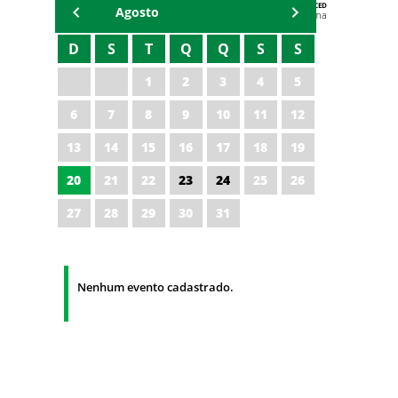
AGENDA DA CODED/CED
Agosto
Vagna Lima
D
S
T
Q
Q
S
S
1
2
3
4
5
6
7
8
9
10
11
12
13
14
15
16
17
18
19
20
21
22
23
24
25
26
27
28
29
30
31
Nenhum evento cadastrado.